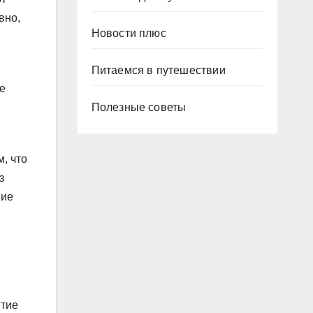
вно,
Новости плюс
Питаемся в путешествии
е
Полезные советы
, что
з
ние
итие