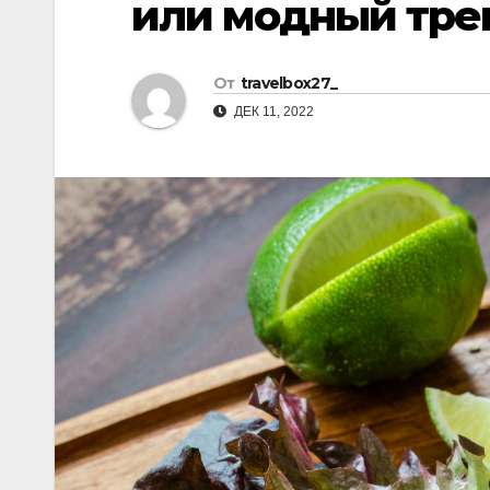
или модный тре
р
l
а
a
в
От
travelbox27_
s
и
ДЕК 11, 2022
s
т
n
ь
i
k
i