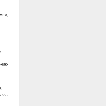
омом,
о
оению
а.
елось