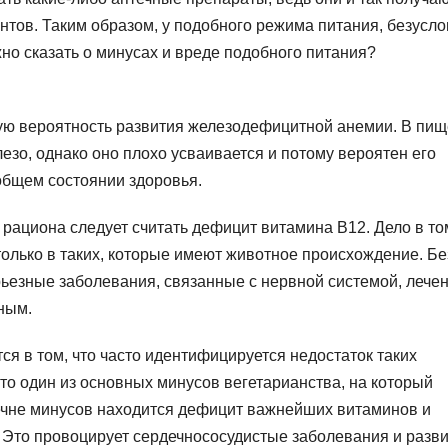
тов. Таким образом, у подобного режима питания, безусло
но сказать о минусах и вреде подобного питания?
ую вероятность развития железодефицитной анемии. В пищ
езо, однако оно плохо усваивается и потому вероятен его
общем состоянии здоровья.
циона следует считать дефицит витамина В12. Дело в том
 только в таких, которые имеют животное происхождение. Бе
ьезные заболевания, связанные с нервной системой, лече
ным.
ся в том, что часто идентифицируется недостаток таких
 Это один из основных минусов вегетарианства, на который
речне минусов находится дефицит важнейших витаминов и
. Это провоцирует сердечнососудистые заболевания и разв