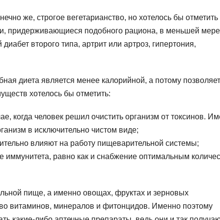
ечно же, строгое вегетарианство, но хотелось бы отметить
ди, придерживающиеся подобного рациона, в меньшей мере
диабет второго типа, артрит или артроз, гипертония,
бная диета является менее калорийной, а потому позволяе
уществ хотелось бы отметить:
ае, когда человек решил очистить организм от токсинов. И
ганизм в исключительно чистом виде;
жительно влияют на работу пищеварительной системы;
ие иммунитета, равно как и снабжение оптимальным количе
ительной пище, а именно овощах, фруктах и зерновых
тво витаминов, минералов и фитонцидов. Именно поэтому
ть какие-либо аптечные препараты, ведь они и так получа