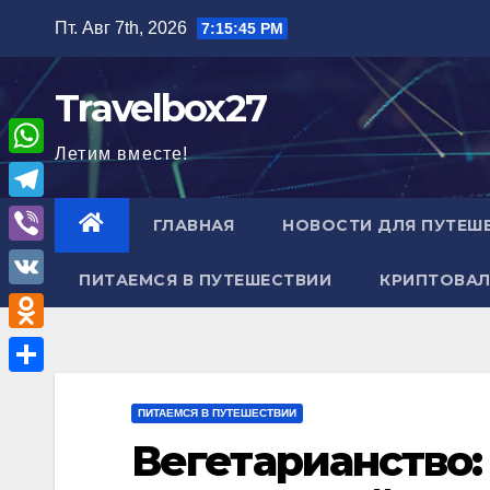
Перейти
Пт. Авг 7th, 2026
7:15:47 PM
к
содержимому
Travelbox27
Летим вместе!
W
h
T
ГЛАВНАЯ
НОВОСТИ ДЛЯ ПУТЕШ
a
e
V
t
ПИТАЕМСЯ В ПУТЕШЕСТВИИ
КРИПТОВАЛ
l
i
V
s
e
b
K
A
O
g
e
p
d
r
О
r
p
n
ПИТАЕМСЯ В ПУТЕШЕСТВИИ
a
т
Вегетарианство:
o
m
п
k