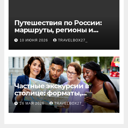
Путешествия по России:
маршруты, регионы и
особенности поездок
10 ИЮНЯ 2026
TRAVELBOX27_
Частные экскурсии в
столице: форматы,
маршруты и особенности
26 МАЯ 2026
TRAVELBOX27_
организации