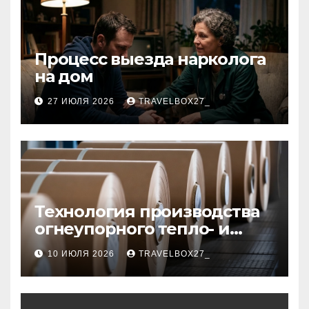
Процесс выезда нарколога
на дом
27 ИЮЛЯ 2026
TRAVELBOX27_
Технология производства
огнеупорного тепло- и
звукоизоляционного
10 ИЮЛЯ 2026
TRAVELBOX27_
картона из
муллитокремнеземистого
волокна