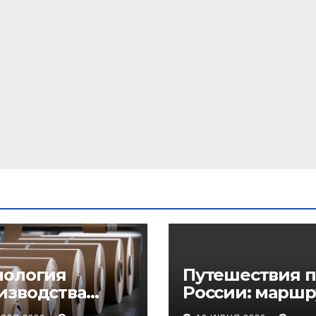
нология
Путешествия п
изводства
России: маршр
еупорного
регионы и