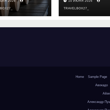
ИЮЛЯ 2026
10 ИЮНЯ 2026
о- и
особенности
коизоляционно
BOX27_
поездок
TRAVELBOX27_
артона из
литокремнезе
того волокна
Home
Sample Page
Авокадо
Айзе
Александр Пуш