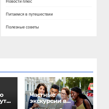
Новости плюс
Питаемся в путешествии
Полезные советы
о
Частные
уты,
экскурсии в
столице: форматы,