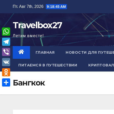
Перейти
Пт. Авг 7th, 2026
9:18:46 AM
к
содержимому
Travelbox27
Летим вместе!
W
h
T
ГЛАВНАЯ
НОВОСТИ ДЛЯ ПУТЕШ
a
e
V
t
ПИТАЕМСЯ В ПУТЕШЕСТВИИ
КРИПТОВАЛ
l
i
V
s
e
b
K
A
O
Бангкок
g
e
p
d
r
О
r
p
n
a
т
o
m
п
k