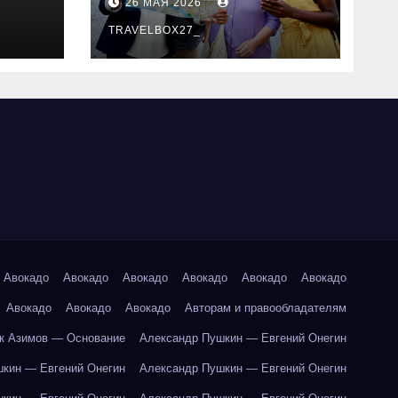
26 МАЯ 2026
маршруты и
особенности
TRAVELBOX27_
организации
Авокадо
Авокадо
Авокадо
Авокадо
Авокадо
Авокадо
Авокадо
Авокадо
Авокадо
Авторам и правообладателям
к Азимов — Основание
Александр Пушкин — Евгений Онегин
кин — Евгений Онегин
Александр Пушкин — Евгений Онегин