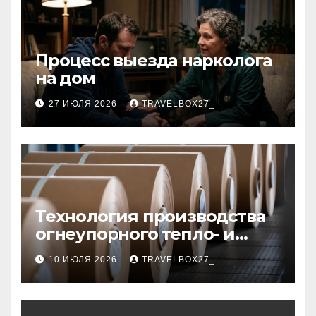
Процесс выезда нарколога
на дом
27 ИЮЛЯ 2026
TRAVELBOX27_
Технология производства
огнеупорного тепло- и
звукоизоляционного
10 ИЮЛЯ 2026
TRAVELBOX27_
картона из
муллитокремнеземистого
волокна