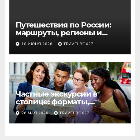
Путешествия по России:
маршруты, регионы и
особенности поездок
10 ИЮНЯ 2026
TRAVELBOX27_
Частные экскурсии в
столице: форматы,
маршруты и особенности
26 МАЯ 2026
TRAVELBOX27_
организации