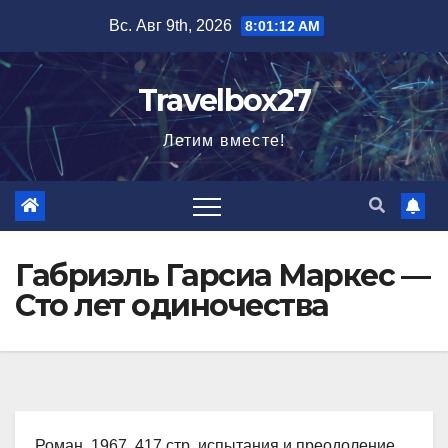
Перейти
Вс. Авг 9th, 2026
8:01:13 AM
к
содержимому
Travelbox27
Летим вместе!
Габриэль Гарсиа Маркес —
Сто лет одиночества
Роман, 1967, 417 стр. испытания и преодоление