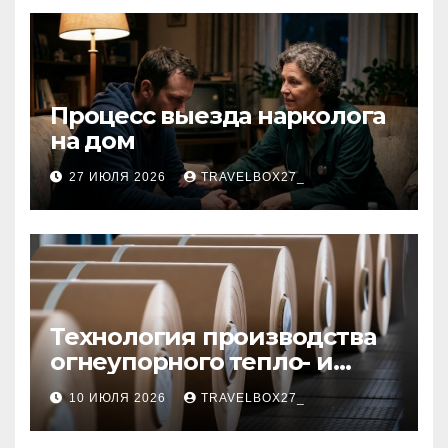
Процесс выезда нарколога
на дом
27 ИЮЛЯ 2026
TRAVELBOX27_
Технология производства
огнеупорного тепло- и
звукоизоляционного
10 ИЮЛЯ 2026
TRAVELBOX27_
картона из
муллитокремнеземистого