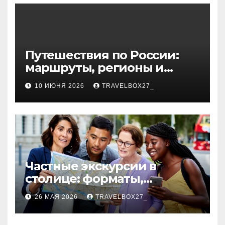
волокна
Путешествия по России:
маршруты, регионы и
особенности поездок
10 ИЮНЯ 2026
TRAVELBOX27_
Частные экскурсии в
столице: форматы,
маршруты и особенности
26 МАЯ 2026
TRAVELBOX27_
организации