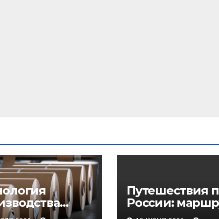
нология
Путешествия п
изводства
России: маршр
еупорного
регионы и