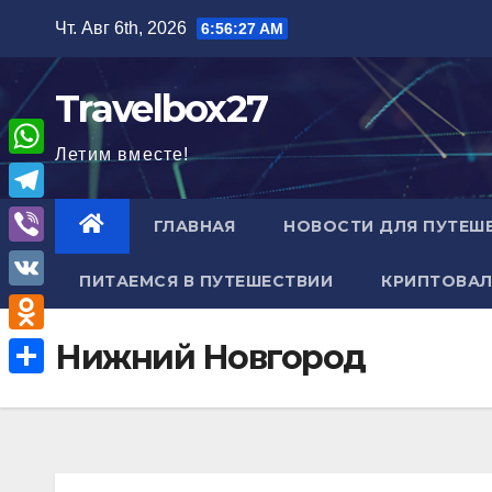
Перейти
Чт. Авг 6th, 2026
6:56:28 AM
к
содержимому
Travelbox27
Летим вместе!
W
h
T
ГЛАВНАЯ
НОВОСТИ ДЛЯ ПУТЕШ
a
e
V
t
ПИТАЕМСЯ В ПУТЕШЕСТВИИ
КРИПТОВАЛ
l
i
V
s
e
b
K
A
O
Нижний Новгород
g
e
p
d
r
О
r
p
n
a
т
o
m
п
k