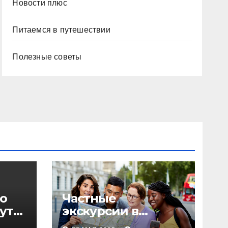
Новости плюс
Питаемся в путешествии
Полезные советы
о
Частные
уты,
экскурсии в
столице: форматы,