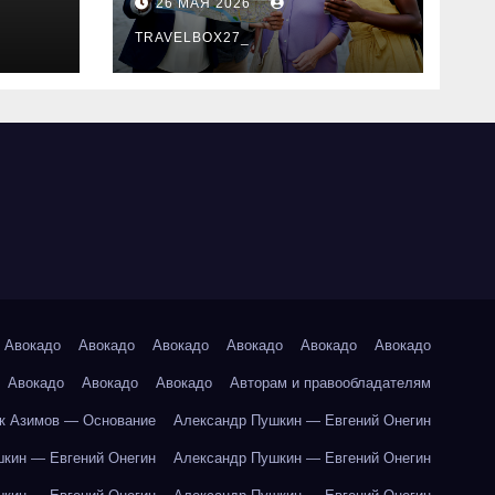
26 МАЯ 2026
маршруты и
особенности
TRAVELBOX27_
организации
Авокадо
Авокадо
Авокадо
Авокадо
Авокадо
Авокадо
Авокадо
Авокадо
Авокадо
Авторам и правообладателям
к Азимов — Основание
Александр Пушкин — Евгений Онегин
кин — Евгений Онегин
Александр Пушкин — Евгений Онегин