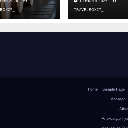
ИЮЛЯ 2026
10 ИЮНЯ 2026
о- и
особенности
коизоляционно
BOX27_
поездок
TRAVELBOX27_
артона из
литокремнезе
того волокна
Home
Sample Page
Авокадо
Айзе
Александр Пуш