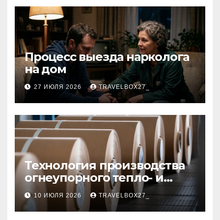
Процесс выезда нарколога
на дом
27 ИЮЛЯ 2026
TRAVELBOX27_
Технология производства
огнеупорного тепло- и
звукоизоляционного
10 ИЮЛЯ 2026
TRAVELBOX27_
картона из
муллитокремнеземистого