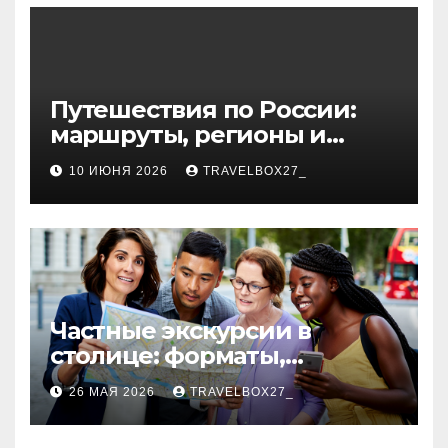
волокна
Путешествия по России:
маршруты, регионы и
особенности поездок
10 ИЮНЯ 2026
TRAVELBOX27_
Частные экскурсии в
столице: форматы,
маршруты и особенности
26 МАЯ 2026
TRAVELBOX27_
организации