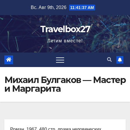
Перейти
Вс. Авг 9th, 2026
11:41:38 AM
к
содержимому
Travelbox27
Летим вместе!
Михаил Булгаков — Мастер
и Маргарита
Роман, 1967, 480 стр. драма человеческих