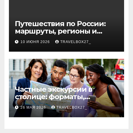
Путешествия по России:
маршруты, регионы и
особенности поездок
10 ИЮНЯ 2026
TRAVELBOX27_
Частные экскурсии в
столице: форматы,
маршруты и особенности
26 МАЯ 2026
TRAVELBOX27_
организации