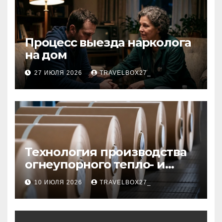
Процесс выезда нарколога
на дом
27 ИЮЛЯ 2026
TRAVELBOX27_
Технология производства
огнеупорного тепло- и
звукоизоляционного
10 ИЮЛЯ 2026
TRAVELBOX27_
картона из
муллитокремнеземистого
волокна