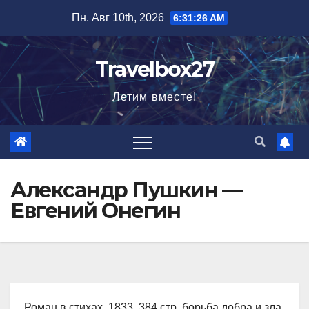
Перейти
Пн. Авг 10th, 2026
6:31:27 AM
к
содержимому
Travelbox27
Летим вместе!
Александр Пушкин —
Евгений Онегин
Роман в стихах, 1833, 384 стр. борьба добра и зла