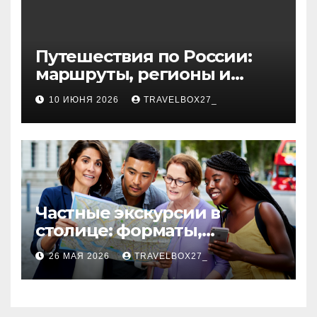
Путешествия по России:
маршруты, регионы и
особенности поездок
10 ИЮНЯ 2026
TRAVELBOX27_
Частные экскурсии в
столице: форматы,
маршруты и особенности
26 МАЯ 2026
TRAVELBOX27_
организации