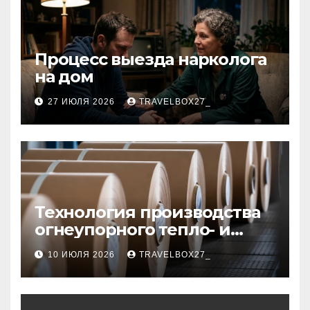
Процесс выезда нарколога
на дом
27 ИЮЛЯ 2026
TRAVELBOX27_
Технология производства
огнеупорного тепло- и
звукоизоляционного
10 ИЮЛЯ 2026
TRAVELBOX27_
картона из
муллитокремнеземистого
волокна