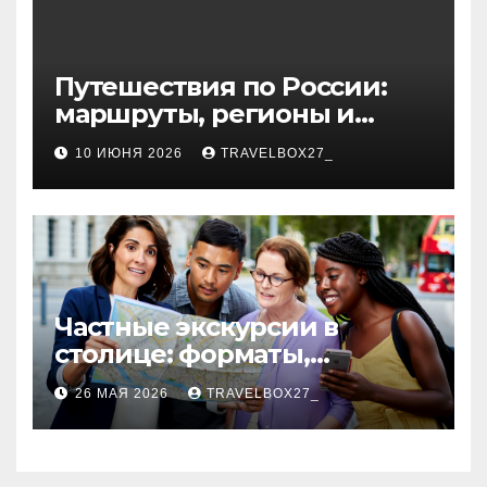
Путешествия по России:
маршруты, регионы и
особенности поездок
10 ИЮНЯ 2026
TRAVELBOX27_
Частные экскурсии в
столице: форматы,
маршруты и особенности
26 МАЯ 2026
TRAVELBOX27_
организации