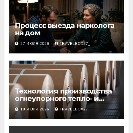
Процесс выезда нарколога
на дом
27 ИЮЛЯ 2026
TRAVELBOX27_
Технология производства
огнеупорного тепло- и
звукоизоляционного
10 ИЮЛЯ 2026
TRAVELBOX27_
картона из
муллитокремнеземистого
волокна