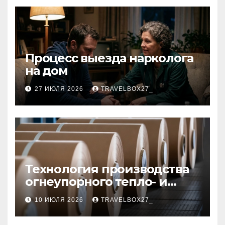
Процесс выезда нарколога
на дом
27 ИЮЛЯ 2026
TRAVELBOX27_
Технология производства
огнеупорного тепло- и
звукоизоляционного
10 ИЮЛЯ 2026
TRAVELBOX27_
картона из
муллитокремнеземистого