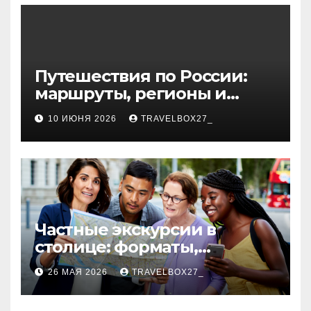
волокна
Путешествия по России:
маршруты, регионы и
особенности поездок
10 ИЮНЯ 2026
TRAVELBOX27_
Частные экскурсии в
столице: форматы,
маршруты и особенности
26 МАЯ 2026
TRAVELBOX27_
организации