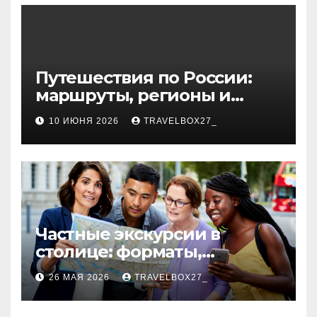
волокна
Путешествия по России:
маршруты, регионы и
особенности поездок
10 ИЮНЯ 2026
TRAVELBOX27_
Частные экскурсии в
столице: форматы,
маршруты и особенности
26 МАЯ 2026
TRAVELBOX27_
организации