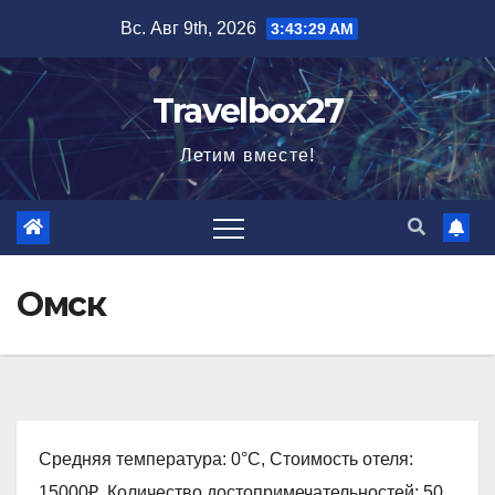
Перейти
Вс. Авг 9th, 2026
3:43:30 AM
к
содержимому
Travelbox27
Летим вместе!
Омск
Средняя температура: 0°C, Стоимость отеля:
15000₽, Количество достопримечательностей: 50,