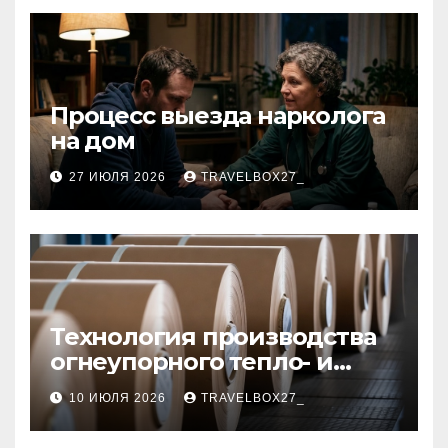
Процесс выезда нарколога
на дом
27 ИЮЛЯ 2026
TRAVELBOX27_
Технология производства
огнеупорного тепло- и
звукоизоляционного
10 ИЮЛЯ 2026
TRAVELBOX27_
картона из
муллитокремнеземистого