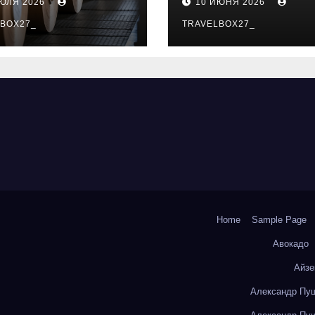
ИЮЛЯ 2026
10 ИЮНЯ 2026
о- и
особенности
коизоляционно
BOX27_
поездок
TRAVELBOX27_
артона из
литокремнезе
того волокна
Home
Sample Page
Авокадо
Айзе
Александр Пуш