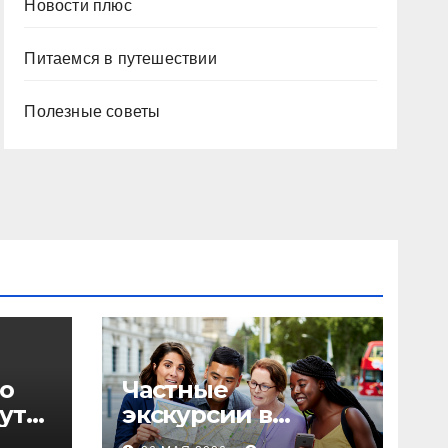
Новости плюс
Питаемся в путешествии
Полезные советы
о
Частные
уты,
экскурсии в
столице: форматы,