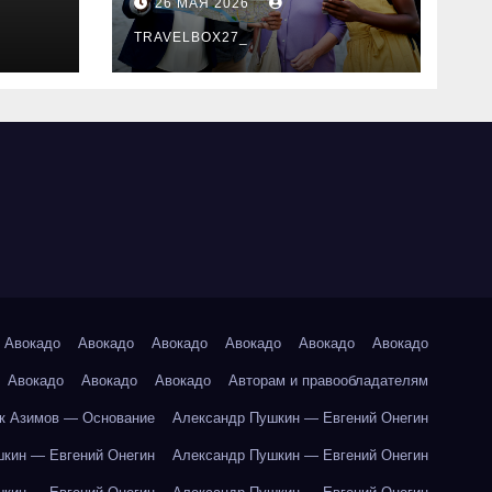
26 МАЯ 2026
маршруты и
особенности
TRAVELBOX27_
организации
Авокадо
Авокадо
Авокадо
Авокадо
Авокадо
Авокадо
Авокадо
Авокадо
Авокадо
Авторам и правообладателям
к Азимов — Основание
Александр Пушкин — Евгений Онегин
кин — Евгений Онегин
Александр Пушкин — Евгений Онегин