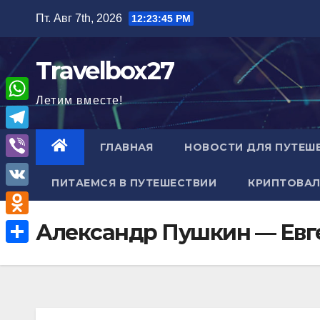
Перейти
Пт. Авг 7th, 2026
12:23:46 PM
к
содержимому
Travelbox27
Летим вместе!
W
h
T
ГЛАВНАЯ
НОВОСТИ ДЛЯ ПУТЕШ
a
e
V
t
ПИТАЕМСЯ В ПУТЕШЕСТВИИ
КРИПТОВАЛ
l
i
V
s
e
b
K
A
O
Александр Пушкин — Евг
g
e
p
d
r
О
r
p
n
a
т
o
m
п
k