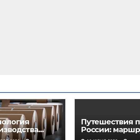
нология
Путешествия п
изводства
России: маршр
еупорного
регионы и