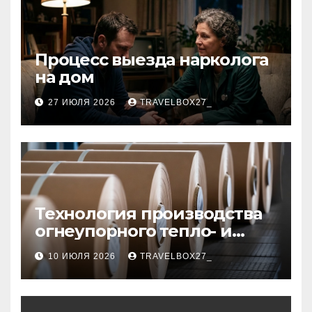
Процесс выезда нарколога
на дом
27 ИЮЛЯ 2026
TRAVELBOX27_
Технология производства
огнеупорного тепло- и
звукоизоляционного
10 ИЮЛЯ 2026
TRAVELBOX27_
картона из
муллитокремнеземистого
волокна