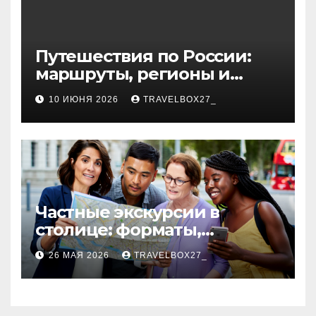
Путешествия по России:
маршруты, регионы и
особенности поездок
10 ИЮНЯ 2026
TRAVELBOX27_
Частные экскурсии в
столице: форматы,
маршруты и особенности
26 МАЯ 2026
TRAVELBOX27_
организации