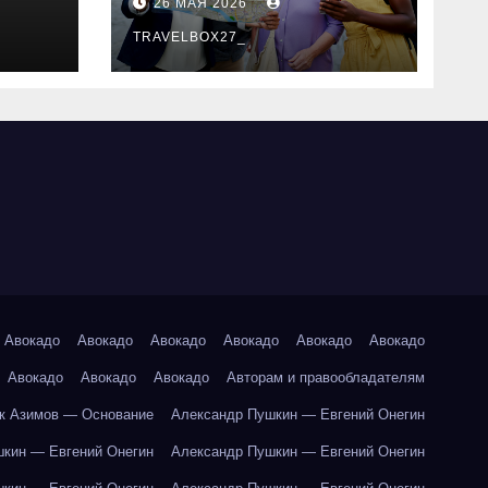
26 МАЯ 2026
маршруты и
особенности
TRAVELBOX27_
организации
Авокадо
Авокадо
Авокадо
Авокадо
Авокадо
Авокадо
Авокадо
Авокадо
Авокадо
Авторам и правообладателям
к Азимов — Основание
Александр Пушкин — Евгений Онегин
кин — Евгений Онегин
Александр Пушкин — Евгений Онегин