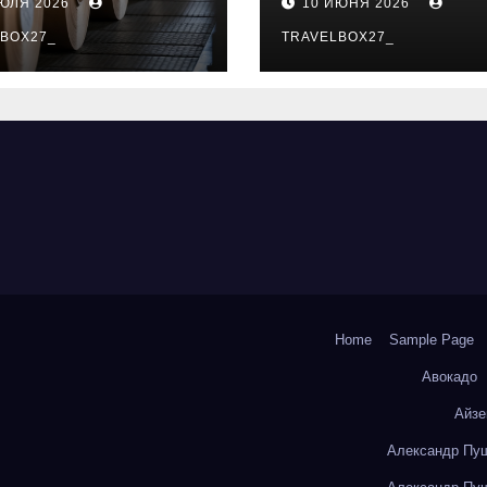
ИЮЛЯ 2026
10 ИЮНЯ 2026
о- и
особенности
коизоляционно
BOX27_
поездок
TRAVELBOX27_
артона из
литокремнезе
того волокна
Home
Sample Page
Авокадо
Айзе
Александр Пуш