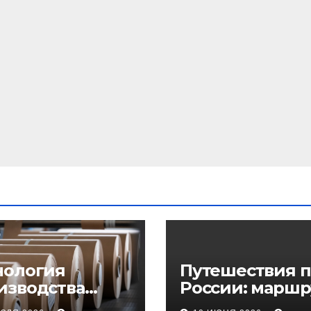
нология
Путешествия п
изводства
России: маршр
еупорного
регионы и