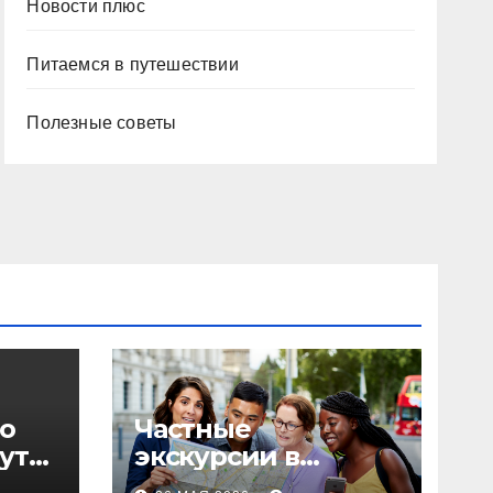
Новости плюс
Питаемся в путешествии
Полезные советы
о
Частные
уты,
экскурсии в
столице: форматы,