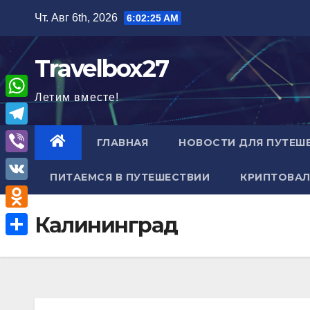
Перейти
Чт. Авг 6th, 2026
6:02:26 AM
к
содержимому
Travelbox27
Летим вместе!
W
h
T
ГЛАВНАЯ
НОВОСТИ ДЛЯ ПУТЕШ
a
e
V
t
ПИТАЕМСЯ В ПУТЕШЕСТВИИ
КРИПТОВАЛ
l
i
V
s
e
b
K
A
O
Калининград
g
e
p
d
r
О
r
p
n
a
т
o
m
п
k