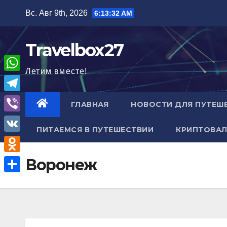
Перейти
Вс. Авг 9th, 2026
6:13:33 AM
к
содержимому
Travelbox27
Летим вместе!
W
h
T
ГЛАВНАЯ
НОВОСТИ ДЛЯ ПУТЕШ
a
e
V
t
ПИТАЕМСЯ В ПУТЕШЕСТВИИ
КРИПТОВАЛ
l
i
V
s
e
b
K
A
O
Воронеж
g
e
p
d
r
О
r
p
n
a
т
o
m
п
k