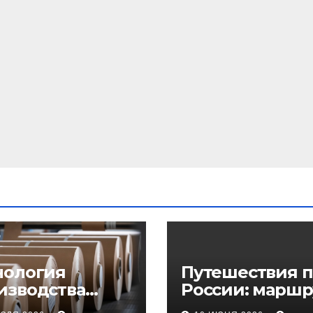
нология
Путешествия п
изводства
России: маршр
еупорного
регионы и