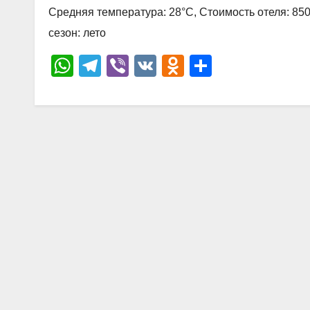
р
Средняя температура: 28°C, Стоимость отеля: 85
l
а
сезон: лето
a
в
W
T
Vi
V
O
О
s
и
h
el
b
K
d
тп
s
т
at
e
er
n
р
n
ь
s
gr
o
а
i
A
a
kl
в
k
p
m
a
и
i
p
ss
ть
ni
ki