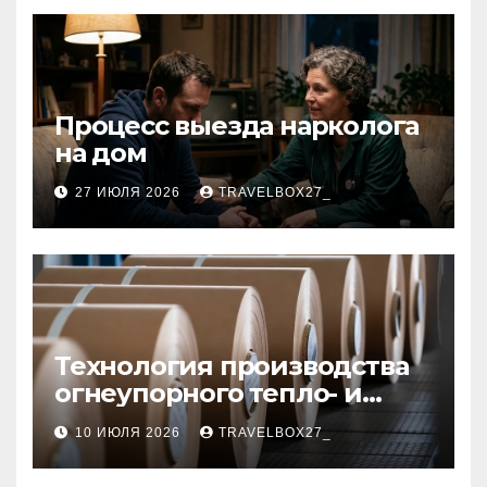
Процесс выезда нарколога
на дом
27 ИЮЛЯ 2026
TRAVELBOX27_
Технология производства
огнеупорного тепло- и
звукоизоляционного
10 ИЮЛЯ 2026
TRAVELBOX27_
картона из
муллитокремнеземистого