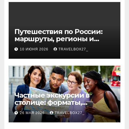
волокна
Путешествия по России:
маршруты, регионы и
особенности поездок
10 ИЮНЯ 2026
TRAVELBOX27_
Частные экскурсии в
столице: форматы,
маршруты и особенности
26 МАЯ 2026
TRAVELBOX27_
организации