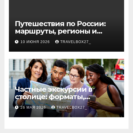
Путешествия по России:
маршруты, регионы и
особенности поездок
10 ИЮНЯ 2026
TRAVELBOX27_
Частные экскурсии в
столице: форматы,
маршруты и особенности
26 МАЯ 2026
TRAVELBOX27_
организации