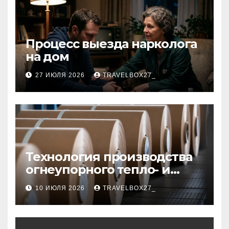
Процесс выезда нарколога
на дом
27 ИЮЛЯ 2026
TRAVELBOX27_
Технология производства
огнеупорного тепло- и
звукоизоляционного
10 ИЮЛЯ 2026
TRAVELBOX27_
картона из
муллитокремнеземистого
волокна