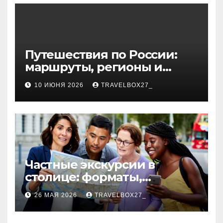
волокна
Путешествия по России:
маршруты, регионы и
особенности поездок
10 ИЮНЯ 2026
TRAVELBOX27_
Частные экскурсии в
столице: форматы,
маршруты и особенности
26 МАЯ 2026
TRAVELBOX27_
организации