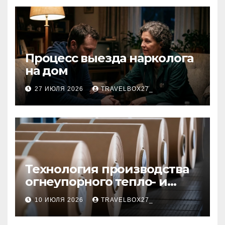
Процесс выезда нарколога
на дом
27 ИЮЛЯ 2026
TRAVELBOX27_
Технология производства
огнеупорного тепло- и
звукоизоляционного
10 ИЮЛЯ 2026
TRAVELBOX27_
картона из
муллитокремнеземистого