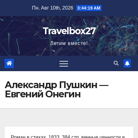
Перейти
Пн. Авг 10th, 2026
3:44:20 AM
к
содержимому
Travelbox27
Летим вместе!
Александр Пушкин —
Евгений Онегин
Роман в стихах, 1833, 384 стр. вечные ценности и