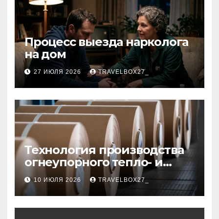
Процесс выезда нарколога
на дом
27 ИЮЛЯ 2026
TRAVELBOX27_
Технология производства
огнеупорного тепло- и
звукоизоляционного
10 ИЮЛЯ 2026
TRAVELBOX27_
картона из
муллитокремнеземистого
волокна