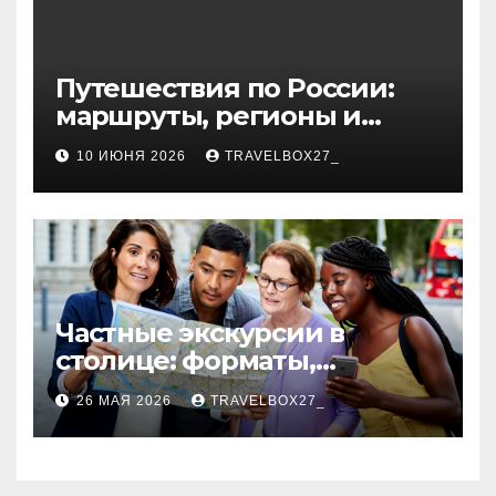
Путешествия по России:
маршруты, регионы и
особенности поездок
10 ИЮНЯ 2026
TRAVELBOX27_
Частные экскурсии в
столице: форматы,
маршруты и особенности
26 МАЯ 2026
TRAVELBOX27_
организации