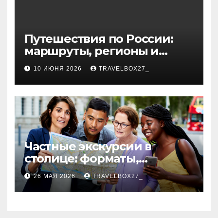
Путешествия по России:
маршруты, регионы и
особенности поездок
10 ИЮНЯ 2026
TRAVELBOX27_
Частные экскурсии в
столице: форматы,
маршруты и особенности
26 МАЯ 2026
TRAVELBOX27_
организации