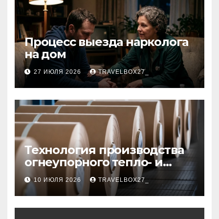
Процесс выезда нарколога
на дом
27 ИЮЛЯ 2026
TRAVELBOX27_
Технология производства
огнеупорного тепло- и
звукоизоляционного
10 ИЮЛЯ 2026
TRAVELBOX27_
картона из
муллитокремнеземистого
волокна