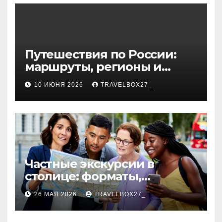
волокна
Путешествия по России:
маршруты, регионы и
особенности поездок
10 ИЮНЯ 2026
TRAVELBOX27_
Частные экскурсии в
столице: форматы,
маршруты и особенности
26 МАЯ 2026
TRAVELBOX27_
организации