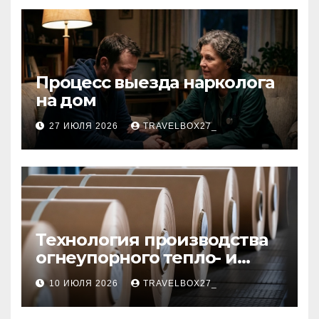
Процесс выезда нарколога
на дом
27 ИЮЛЯ 2026
TRAVELBOX27_
Технология производства
огнеупорного тепло- и
звукоизоляционного
10 ИЮЛЯ 2026
TRAVELBOX27_
картона из
муллитокремнеземистого