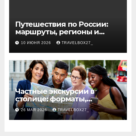
Путешествия по России:
маршруты, регионы и
особенности поездок
10 ИЮНЯ 2026
TRAVELBOX27_
Частные экскурсии в
столице: форматы,
маршруты и особенности
26 МАЯ 2026
TRAVELBOX27_
организации