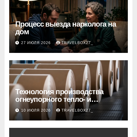
Процесс выезда нарколога на
дом
27 ИЮЛЯ 2026
TRAVELBOX27_
Технология производства
огнеупорного тепло- и
звукоизоляционного картона
10 ИЮЛЯ 2026
TRAVELBOX27_
из муллитокремнеземистого
волокна