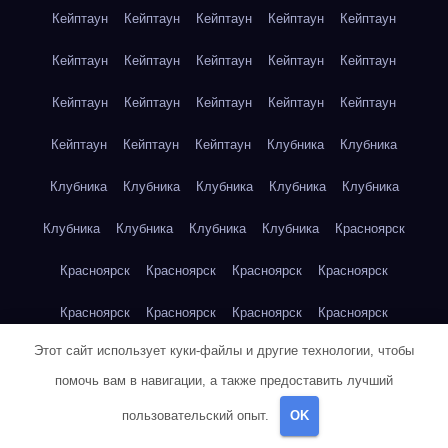
Кейптаун
Кейптаун
Кейптаун
Кейптаун
Кейптаун
Кейптаун
Кейптаун
Кейптаун
Кейптаун
Кейптаун
Кейптаун
Кейптаун
Кейптаун
Кейптаун
Кейптаун
Кейптаун
Кейптаун
Кейптаун
Клубника
Клубника
Клубника
Клубника
Клубника
Клубника
Клубника
Клубника
Клубника
Клубника
Клубника
Красноярск
Красноярск
Красноярск
Красноярск
Красноярск
Красноярск
Красноярск
Красноярск
Красноярск
Этот сайт использует куки-файлы и другие технологии, чтобы
Красноярск
Красноярск
Красноярск
Красноярск
помочь вам в навигации, а также предоставить лучший
Красноярск
Кукуруза
Кукуруза
Кукуруза
Кукуруза
пользовательский опыт.
OK
Кукуруза
Кукуруза
Кукуруза
Кукуруза
Кукуруза