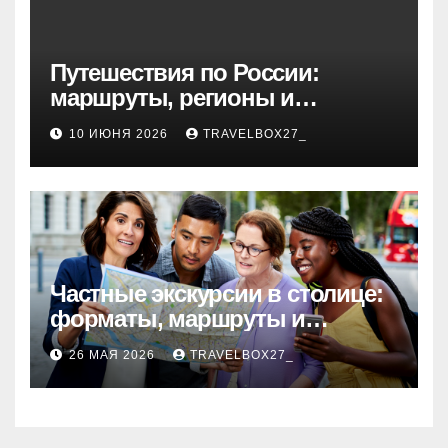
Путешествия по России:
маршруты, регионы и
особенности поездок
10 ИЮНЯ 2026
TRAVELBOX27_
Частные экскурсии в столице:
форматы, маршруты и
особенности организации
26 МАЯ 2026
TRAVELBOX27_