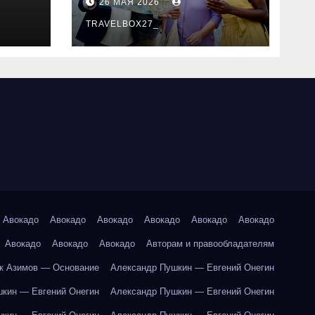
26 МАЯ 2026
маршруты и
особенности
TRAVELBOX27_
организации
Авокадо
Авокадо
Авокадо
Авокадо
Авокадо
Авокадо
Авокадо
Авокадо
Авокадо
Авторам и правообладателям
к Азимов — Основание
Александр Пушкин — Евгений Онегин
кин — Евгений Онегин
Александр Пушкин — Евгений Онегин