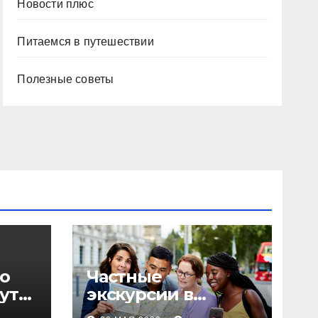
Новости плюс
Питаемся в путешествии
Полезные советы
о
Частные
уты,
экскурсии в
столице: форматы,