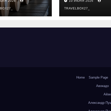
ИЮЛЯ 2026
10 ИЮНЯ 2026
о- и
особенности
коизоляционно
BOX27_
поездок
TRAVELBOX27_
артона из
литокремнезе
того волокна
Home
Sample Page
Авокадо
Айзе
Александр Пуш