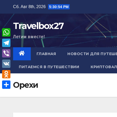
Перейти
Сб. Авг 8th, 2026
5:30:55 PM
к
содержимому
Travelbox27
Летим вместе!
W
h
T
ГЛАВНАЯ
НОВОСТИ ДЛЯ ПУТЕШ
a
e
V
t
ПИТАЕМСЯ В ПУТЕШЕСТВИИ
КРИПТОВАЛ
l
i
V
s
e
b
K
A
O
Орехи
g
e
p
d
r
О
r
p
n
a
т
o
m
п
k