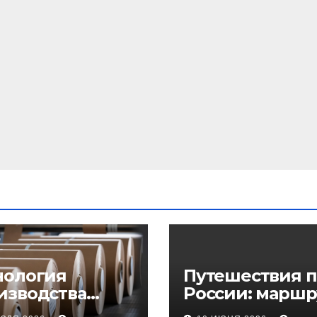
нология
Путешествия п
изводства
России: маршр
еупорного
регионы и