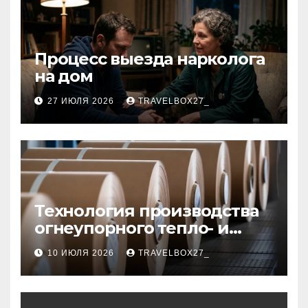
Процесс выезда нарколога
на дом
27 ИЮЛЯ 2026
TRAVELBOX27_
Технология производства
огнеупорного тепло- и
звукоизоляционного
10 ИЮЛЯ 2026
TRAVELBOX27_
картона из
муллитокремнеземистого
волокна