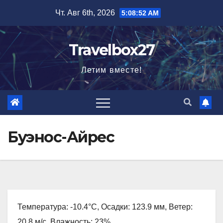
Перейти
Чт. Авг 6th, 2026
5:08:53 AM
к
содержимому
Travelbox27
Летим вместе!
Буэнос-Айрес
Температура: -10.4°C, Осадки: 123.9 мм, Ветер:
20.8 м/с, Влажность: 23%