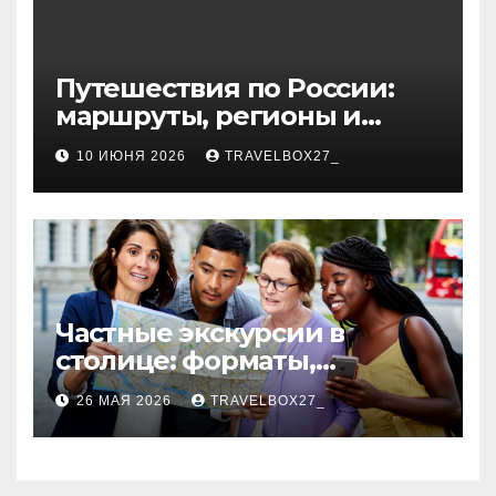
Путешествия по России:
маршруты, регионы и
особенности поездок
10 ИЮНЯ 2026
TRAVELBOX27_
Частные экскурсии в
столице: форматы,
маршруты и особенности
26 МАЯ 2026
TRAVELBOX27_
организации