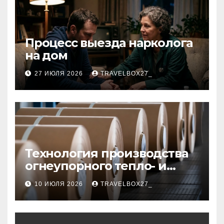
Процесс выезда нарколога
на дом
27 ИЮЛЯ 2026
TRAVELBOX27_
Технология производства
огнеупорного тепло- и
звукоизоляционного
10 ИЮЛЯ 2026
TRAVELBOX27_
картона из
муллитокремнеземистого
волокна