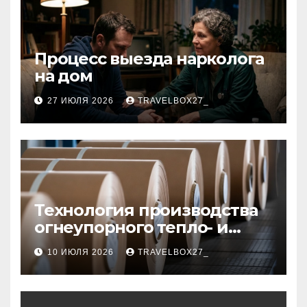
Процесс выезда нарколога
на дом
27 ИЮЛЯ 2026
TRAVELBOX27_
Технология производства
огнеупорного тепло- и
звукоизоляционного
10 ИЮЛЯ 2026
TRAVELBOX27_
картона из
муллитокремнеземистого
волокна