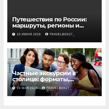
Путешествия по России:
маршруты, регионы и
особенности поездок
10 ИЮНЯ 2026
TRAVELBOX27_
Частные экскурсии в
столице: форматы,
маршруты и особенности
26 МАЯ 2026
TRAVELBOX27_
организации