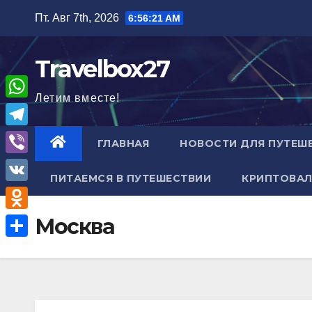
Перейти
Пт. Авг 7th, 2026
6:56:22 AM
к
содержимому
Travelbox27
Летим вместе!
W
h
T
ГЛАВНАЯ
НОВОСТИ ДЛЯ ПУТЕШ
a
e
V
t
ПИТАЕМСЯ В ПУТЕШЕСТВИИ
КРИПТОВАЛ
l
i
V
s
e
b
K
A
O
Москва
g
e
p
d
r
О
r
p
n
a
т
o
m
п
k