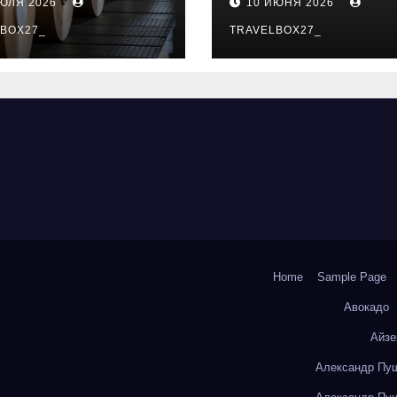
ИЮЛЯ 2026
10 ИЮНЯ 2026
о- и
особенности
коизоляционно
BOX27_
поездок
TRAVELBOX27_
артона из
литокремнезе
того волокна
Home
Sample Page
Авокадо
Айзе
Александр Пуш