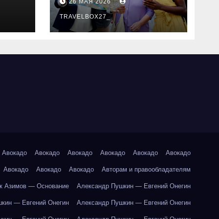
26 МАЯ 2026
маршруты и
особенности
TRAVELBOX27_
организации
Авокадо
Авокадо
Авокадо
Авокадо
Авокадо
Авокадо
Авокадо
Авокадо
Авокадо
Авторам и правообладателям
к Азимов — Основание
Александр Пушкин — Евгений Онегин
кин — Евгений Онегин
Александр Пушкин — Евгений Онегин