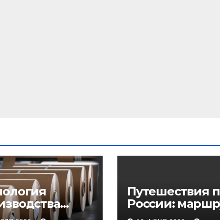
нология
Путешествия п
изводства
России: маршр
еупорного
регионы и