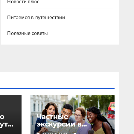
Новости плюс
Питаемся в путешествии
Полезные советы
о
Частные
уты,
экскурсии в
столице: форматы,