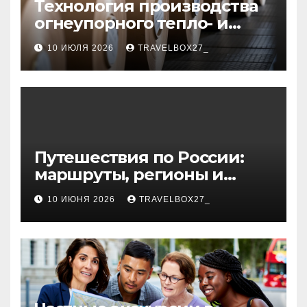
Технология производства
огнеупорного тепло- и
звукоизоляционного
10 ИЮЛЯ 2026
TRAVELBOX27_
картона из
муллитокремнеземистого
волокна
Путешествия по России:
маршруты, регионы и
особенности поездок
10 ИЮНЯ 2026
TRAVELBOX27_