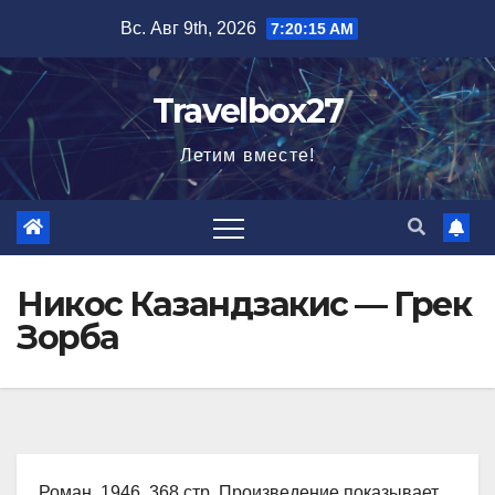
Перейти
Вс. Авг 9th, 2026
7:20:16 AM
к
содержимому
Travelbox27
Летим вместе!
Никос Казандзакис — Грек
Зорба
Роман, 1946, 368 стр. Произведение показывает