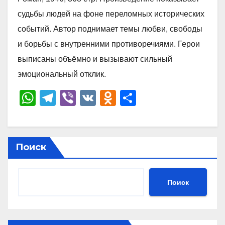
судьбы людей на фоне переломных исторических
событий. Автор поднимает темы любви, свободы
и борьбы с внутренними противоречиями. Герои
выписаны объёмно и вызывают сильный
эмоциональный отклик.
W
T
Vi
V
O
О
h
el
b
K
d
тп
at
e
er
n
р
s
gr
o
а
Поиск
A
a
kl
в
p
m
a
и
Поиск
p
ss
ть
ni