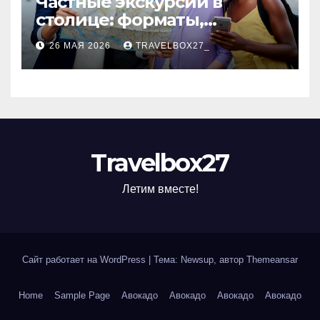
Частные экскурсии в
столице: форматы,
маршруты и особенности
26 МАЯ 2026
TRAVELBOX27_
организации
Travelbox27
Летим вместе!
Сайт работает на WordPress
|
Тема: Newsup, автор
Themeansar
Home
Sample Page
Авокадо
Авокадо
Авокадо
Авокадо