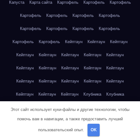
Капуста
Карта сайта
Картофель
Картофель
Картофель
Картофель
Картофель
Картофель
Картофель
Картофель
Картофель
Картофель
Картофель
Картофель
Картофель
Кейптаун
Кейптаун
Кейптаун
Кейптаун
Кейптаун
Кейптаун
Кейптаун
Кейптаун
Кейптаун
Кейптаун
Кейптаун
Кейптаун
Кейптаун
Кейптаун
Кейптаун
Кейптаун
Кейптаун
Кейптаун
Кейптаун
Кейптаун
Кейптаун
Клубника
Клубника
Клубника
Клубника
Клубника
Клубника
Клубника
Этот сайт использует куки-файлы и другие технологии, чтобы
помочь вам в навигации, а также предоставить лучший
Клубника
Клубника
Клубника
Клубника
Красноярск
пользовательский опыт.
OK
Красноярск
Красноярск
Красноярск
Красноярск