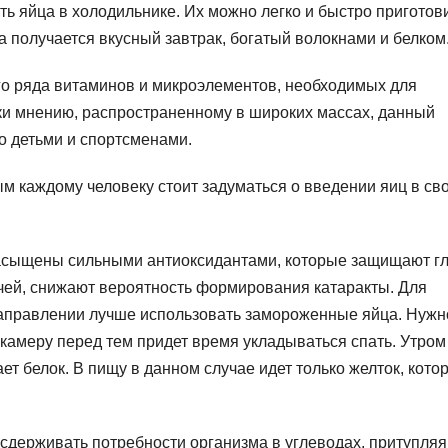
ь яйца в холодильнике. Их можно легко и быстро приготов
а получается вкусный завтрак, богатый волокнами и белком
го ряда витаминов и микроэлементов, необходимых для
ки мнению, распространенному в широких массах, данный
о детьми и спортсменами.
м каждому человеку стоит задуматься о введении яиц в св
насыщены сильными антиоксидантами, которые защищают г
чей, снижают вероятность формирования катаракты. Для
аправлении лучше использовать замороженные яйца. Нужн
 камеру перед тем придет время укладываться спать. Утром
ет белок. В пищу в данном случае идет только желток, кото
 сдерживать потребности организма в углеводах, притупляя