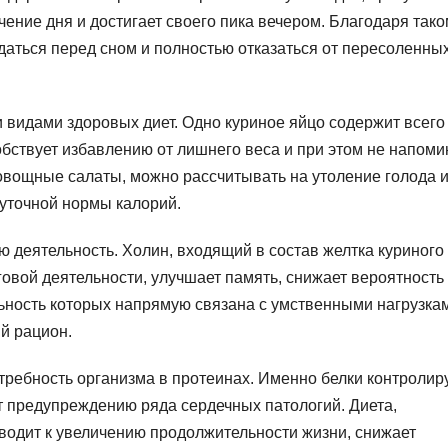
ечение дня и достигает своего пика вечером. Благодаря так
аться перед сном и полностью отказаться от пересоленных
и видами здоровых диет. Одно куриное яйцо содержит всего
бствует избавлению от лишнего веса и при этом не напоми
 овощные салаты, можно рассчитывать на утоление голода 
уточной нормы калорий.
ю деятельность. Холин, входящий в состав желтка куриного
говой деятельности, улучшает память, снижает вероятность
ьность которых напрямую связана с умственными нагрузка
й рацион.
требность организма в протеинах. Именно белки контролир
т предупреждению ряда сердечных патологий. Диета,
водит к увеличению продолжительности жизни, снижает