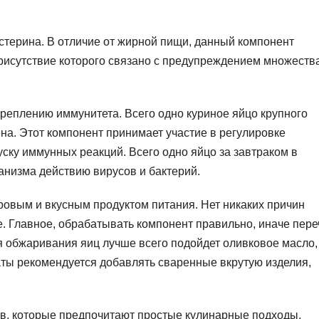
терина. В отличие от жирной пищи, данный компонент
рисутствие которого связано с предупреждением множеств
креплению иммунитета. Всего одно куриное яйцо крупного
на. Этот компонент принимает участие в регулировке
ску иммунных реакций. Всего одно яйцо за завтраком в
анизма действию вирусов и бактерий.
ровым и вкусным продуктом питания. Нет никаких причин
е. Главное, обрабатывать компонент правильно, иначе пере
ля обжаривания яиц лучше всего подойдет оливковое масло,
латы рекомендуется добавлять сваренные вкрутую изделия,
в, которые предпочитают простые кулинарные подходы,