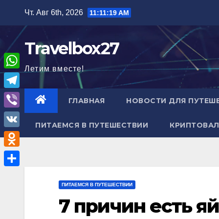
Перейти
Чт. Авг 6th, 2026
11:11:21 AM
к
содержимому
Travelbox27
Летим вместе!
W
h
T
ГЛАВНАЯ
НОВОСТИ ДЛЯ ПУТЕШ
a
e
V
t
ПИТАЕМСЯ В ПУТЕШЕСТВИИ
КРИПТОВАЛ
l
i
V
s
e
b
K
A
O
g
e
p
d
r
О
r
p
n
ПИТАЕМСЯ В ПУТЕШЕСТВИИ
a
т
7 причин есть яй
o
m
п
k