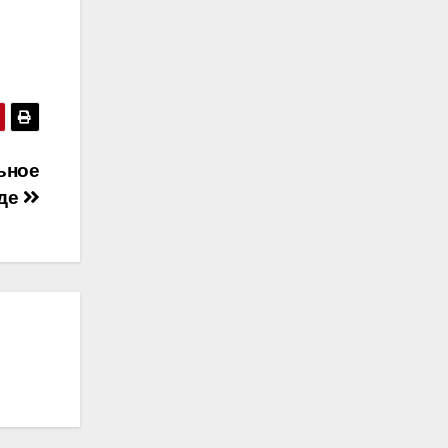
ьное
оде