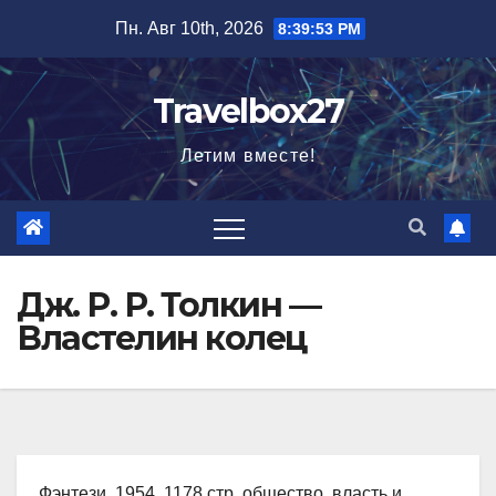
Перейти
Пн. Авг 10th, 2026
8:39:54 PM
к
содержимому
Travelbox27
Летим вместе!
Дж. Р. Р. Толкин —
Властелин колец
Фэнтези, 1954, 1178 стр. общество, власть и