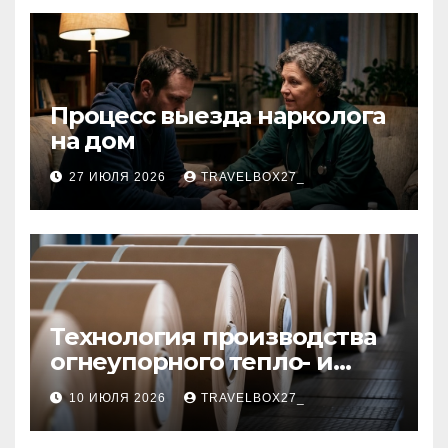
Процесс выезда нарколога
на дом
27 ИЮЛЯ 2026
TRAVELBOX27_
Технология производства
огнеупорного тепло- и
звукоизоляционного
10 ИЮЛЯ 2026
TRAVELBOX27_
картона из
муллитокремнеземистого