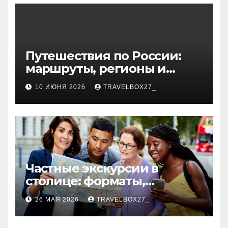
волокна
Путешествия по России:
маршруты, регионы и
особенности поездок
10 ИЮНЯ 2026
TRAVELBOX27_
Частные экскурсии в
столице: форматы,
маршруты и особенности
26 МАЯ 2026
TRAVELBOX27_
организации