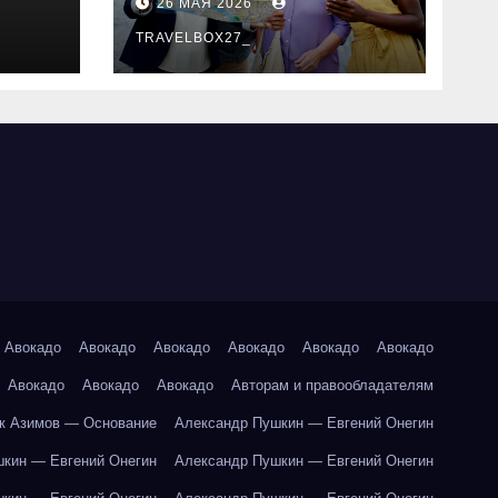
26 МАЯ 2026
маршруты и
особенности
TRAVELBOX27_
организации
Авокадо
Авокадо
Авокадо
Авокадо
Авокадо
Авокадо
Авокадо
Авокадо
Авокадо
Авторам и правообладателям
к Азимов — Основание
Александр Пушкин — Евгений Онегин
кин — Евгений Онегин
Александр Пушкин — Евгений Онегин