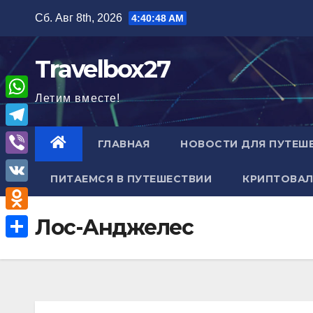
Перейти
Сб. Авг 8th, 2026
4:40:49 AM
к
содержимому
Travelbox27
Летим вместе!
W
h
T
ГЛАВНАЯ
НОВОСТИ ДЛЯ ПУТЕШ
a
e
V
t
ПИТАЕМСЯ В ПУТЕШЕСТВИИ
КРИПТОВАЛ
l
i
V
s
e
b
K
A
O
Лос-Анджелес
g
e
p
d
r
О
r
p
n
a
т
o
m
п
k