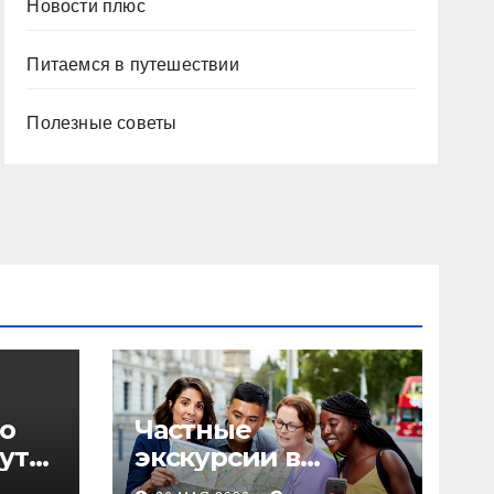
Новости плюс
Питаемся в путешествии
Полезные советы
о
Частные
уты,
экскурсии в
столице: форматы,