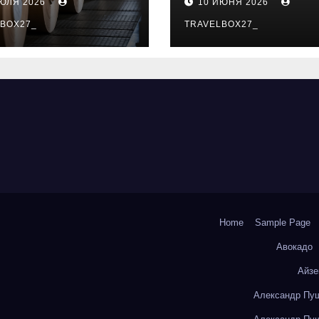
ИЮЛЯ 2026
10 ИЮНЯ 2026
о- и
особенности
коизоляционно
BOX27_
поездок
TRAVELBOX27_
артона из
литокремнезе
того волокна
Home
Sample Page
Авокадо
Айзе
Александр Пуш