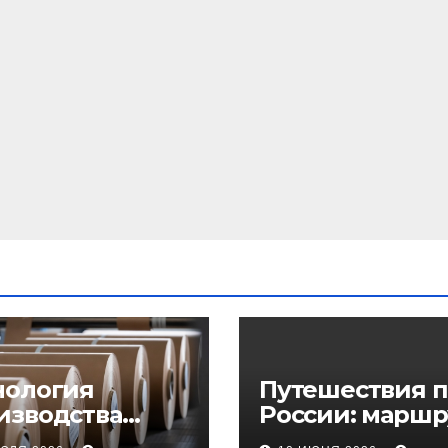
нология
Путешествия п
изводства
России: маршр
еупорного
регионы и