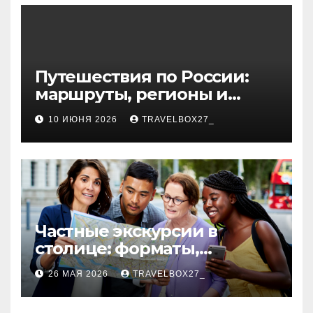
волокна
Путешествия по России:
маршруты, регионы и
особенности поездок
10 ИЮНЯ 2026
TRAVELBOX27_
Частные экскурсии в
столице: форматы,
маршруты и особенности
26 МАЯ 2026
TRAVELBOX27_
организации