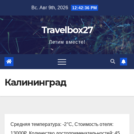
Перейти
Вс. Авг 9th, 2026
12:42:37 PM
к
содержимому
Travelbox27
Летим вместе!
Калининград
Средняя температура: -2°C, Стоимость отеля:
13000₽, Количество достопримечательностей: 45,