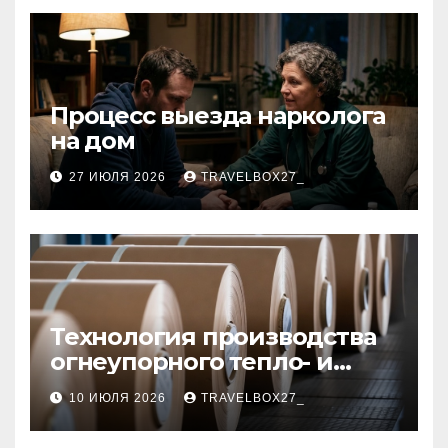
Процесс выезда нарколога
на дом
27 ИЮЛЯ 2026
TRAVELBOX27_
Технология производства
огнеупорного тепло- и
звукоизоляционного
10 ИЮЛЯ 2026
TRAVELBOX27_
картона из
муллитокремнеземистого