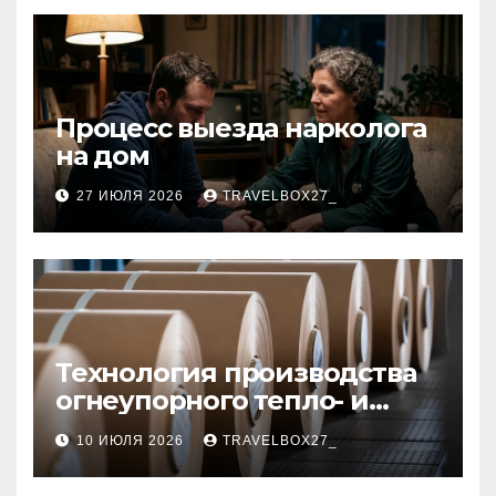
Процесс выезда нарколога
на дом
27 ИЮЛЯ 2026
TRAVELBOX27_
Технология производства
огнеупорного тепло- и
звукоизоляционного
10 ИЮЛЯ 2026
TRAVELBOX27_
картона из
муллитокремнеземистого