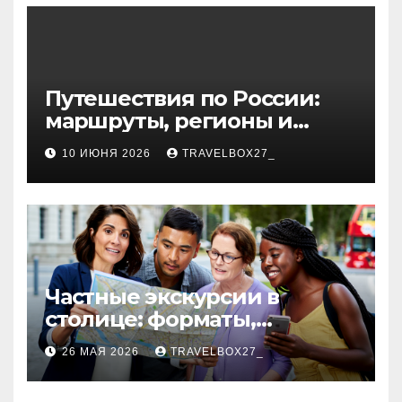
волокна
Путешествия по России:
маршруты, регионы и
особенности поездок
10 ИЮНЯ 2026
TRAVELBOX27_
Частные экскурсии в
столице: форматы,
маршруты и особенности
26 МАЯ 2026
TRAVELBOX27_
организации