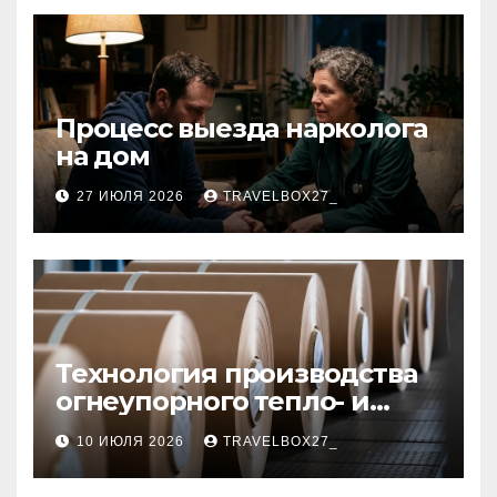
Процесс выезда нарколога
на дом
27 ИЮЛЯ 2026
TRAVELBOX27_
Технология производства
огнеупорного тепло- и
звукоизоляционного
10 ИЮЛЯ 2026
TRAVELBOX27_
картона из
муллитокремнеземистого