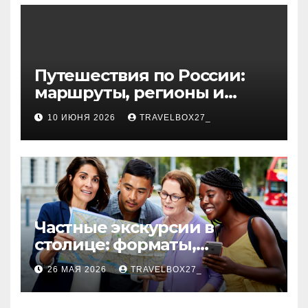
волокна
Путешествия по России:
маршруты, регионы и
особенности поездок
10 ИЮНЯ 2026
TRAVELBOX27_
Частные экскурсии в
столице: форматы,
маршруты и особенности
26 МАЯ 2026
TRAVELBOX27_
организации