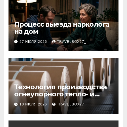
Процесс выезда нарколога
на дом
27 ИЮЛЯ 2026
TRAVELBOX27_
Технология производства
огнеупорного тепло- и
звукоизоляционного
10 ИЮЛЯ 2026
TRAVELBOX27_
картона из
муллитокремнеземистого
волокна