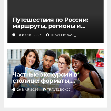
Путешествия по России:
маршруты, регионы и
особенности поездок
10 ИЮНЯ 2026
TRAVELBOX27_
Частные экскурсии в
столице: форматы,
маршруты и особенности
26 МАЯ 2026
TRAVELBOX27_
организации