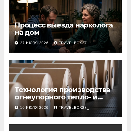
Процесс выезда нарколога
на дом
27 ИЮЛЯ 2026
TRAVELBOX27_
Технология производства
огнеупорного тепло- и
звукоизоляционного
10 ИЮЛЯ 2026
TRAVELBOX27_
картона из
муллитокремнеземистого
волокна