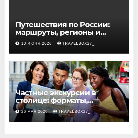
Путешествия по России:
маршруты, регионы и
особенности поездок
10 ИЮНЯ 2026
TRAVELBOX27_
Частные экскурсии в
столице: форматы,
маршруты и особенности
26 МАЯ 2026
TRAVELBOX27_
организации