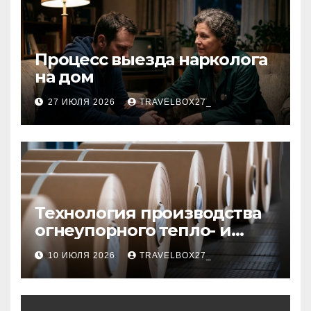
Процесс выезда нарколога
на дом
27 ИЮЛЯ 2026
TRAVELBOX27_
Технология производства
огнеупорного тепло- и
звукоизоляционного
10 ИЮЛЯ 2026
TRAVELBOX27_
картона из
муллитокремнеземистого
волокна