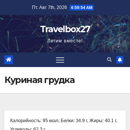
Перейти
Пт. Авг 7th, 2026
4:59:55 AM
к
содержимому
Travelbox27
Летим вместе!
Куриная грудка
Калорийность: 95 ккал, Белки: 34.9 г, Жиры: 40.1 г,
Углеводы: 62.3 г