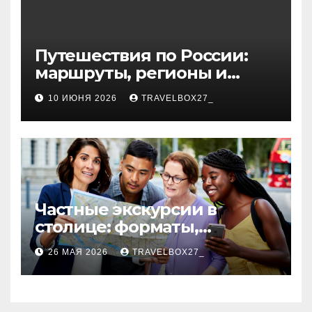
Путешествия по России:
маршруты, регионы и
особенности поездок
10 ИЮНЯ 2026
TRAVELBOX27_
Частные экскурсии в
столице: форматы,
маршруты и особенности
26 МАЯ 2026
TRAVELBOX27_
организации