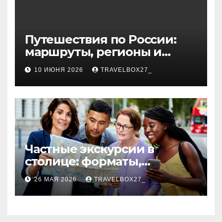
Путешествия по России:
маршруты, регионы и
особенности поездок
10 ИЮНЯ 2026
TRAVELBOX27_
Частные экскурсии в
столице: форматы,
маршруты и особенности
26 МАЯ 2026
TRAVELBOX27_
организации