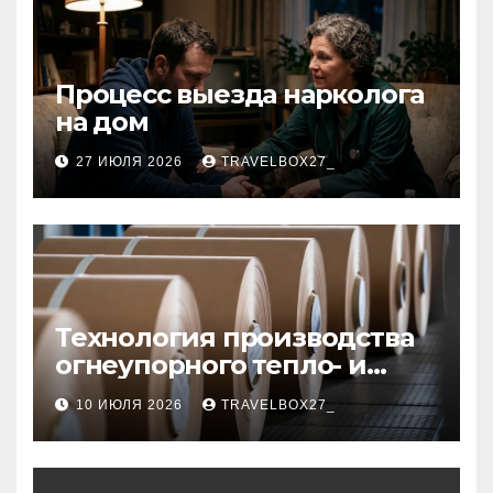
Процесс выезда нарколога
на дом
27 ИЮЛЯ 2026
TRAVELBOX27_
Технология производства
огнеупорного тепло- и
звукоизоляционного
10 ИЮЛЯ 2026
TRAVELBOX27_
картона из
муллитокремнеземистого
волокна