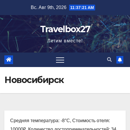
Перейти
Вс. Авг 9th, 2026
11:37:23 AM
к
содержимому
Travelbox27
Летим вместе!
Новосибирск
Средняя температура: -8°C, Стоимость отеля:
10000₽, Количество достопримечательностей: 34,