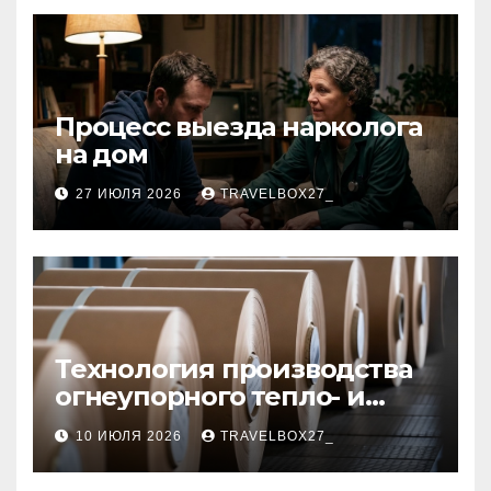
Процесс выезда нарколога
на дом
27 ИЮЛЯ 2026
TRAVELBOX27_
Технология производства
огнеупорного тепло- и
звукоизоляционного
10 ИЮЛЯ 2026
TRAVELBOX27_
картона из
муллитокремнеземистого