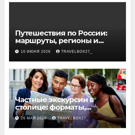
волокна
Путешествия по России:
маршруты, регионы и
особенности поездок
10 ИЮНЯ 2026
TRAVELBOX27_
Частные экскурсии в
столице: форматы,
маршруты и особенности
26 МАЯ 2026
TRAVELBOX27_
организации