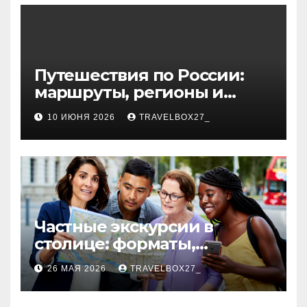
волокна
Путешествия по России:
маршруты, регионы и
особенности поездок
10 ИЮНЯ 2026
TRAVELBOX27_
Частные экскурсии в
столице: форматы,
маршруты и особенности
26 МАЯ 2026
TRAVELBOX27_
организации