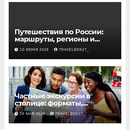
волокна
Путешествия по России:
маршруты, регионы и
особенности поездок
10 ИЮНЯ 2026
TRAVELBOX27_
Частные экскурсии в
столице: форматы,
маршруты и особенности
26 МАЯ 2026
TRAVELBOX27_
организации