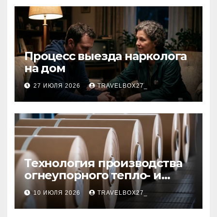
Процесс выезда нарколога
на дом
27 ИЮЛЯ 2026
TRAVELBOX27_
Технология производства
огнеупорного тепло- и
звукоизоляционного
10 ИЮЛЯ 2026
TRAVELBOX27_
картона из
муллитокремнеземистого