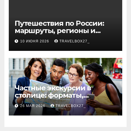
Путешествия по России:
маршруты, регионы и
особенности поездок
10 ИЮНЯ 2026
TRAVELBOX27_
Частные экскурсии в
столице: форматы,
маршруты и особенности
26 МАЯ 2026
TRAVELBOX27_
организации