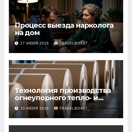
Процесс выезда нарколога
на дом
27 ИЮЛЯ 2026
TRAVELBOX27_
Технология производства
огнеупорного тепло- и
звукоизоляционного
10 ИЮЛЯ 2026
TRAVELBOX27_
картона из
муллитокремнеземистого
волокна