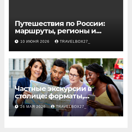
Путешествия по России:
маршруты, регионы и
особенности поездок
10 ИЮНЯ 2026
TRAVELBOX27_
Частные экскурсии в
столице: форматы,
маршруты и особенности
26 МАЯ 2026
TRAVELBOX27_
организации