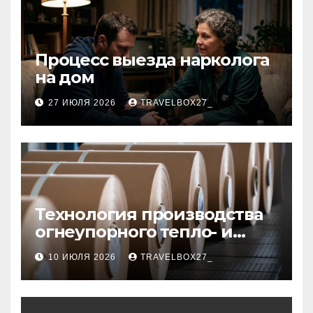
Процесс выезда нарколога
на дом
27 ИЮЛЯ 2026
TRAVELBOX27_
Технология производства
огнеупорного тепло- и
звукоизоляционного
10 ИЮЛЯ 2026
TRAVELBOX27_
картона из
муллитокремнеземистого
волокна