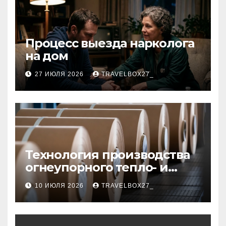
Процесс выезда нарколога
на дом
27 ИЮЛЯ 2026
TRAVELBOX27_
Технология производства
огнеупорного тепло- и
звукоизоляционного
10 ИЮЛЯ 2026
TRAVELBOX27_
картона из
муллитокремнеземистого
волокна