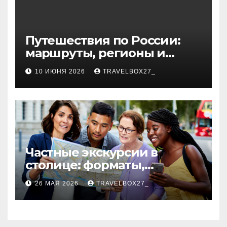
Путешествия по России:
маршруты, регионы и
особенности поездок
10 ИЮНЯ 2026
TRAVELBOX27_
Частные экскурсии в
столице: форматы,
маршруты и особенности
26 МАЯ 2026
TRAVELBOX27_
организации