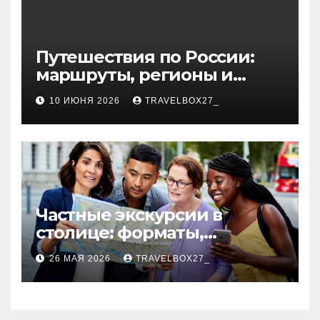
Путешествия по России:
маршруты, регионы и
особенности поездок
10 ИЮНЯ 2026
TRAVELBOX27_
Частные экскурсии в
столице: форматы,
маршруты и особенности
26 МАЯ 2026
TRAVELBOX27_
организации