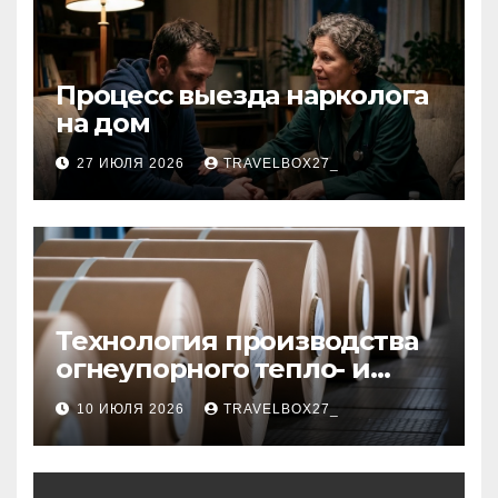
Процесс выезда нарколога
на дом
27 ИЮЛЯ 2026
TRAVELBOX27_
Технология производства
огнеупорного тепло- и
звукоизоляционного
10 ИЮЛЯ 2026
TRAVELBOX27_
картона из
муллитокремнеземистого
волокна