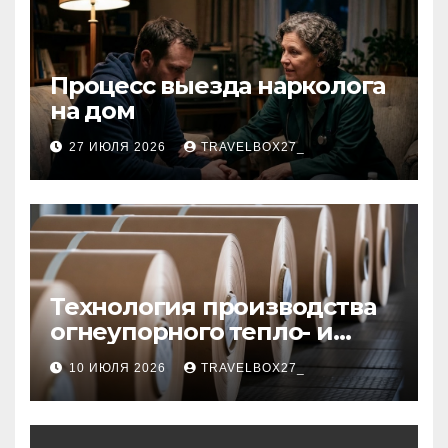
Процесс выезда нарколога
на дом
27 ИЮЛЯ 2026
TRAVELBOX27_
Технология производства
огнеупорного тепло- и
звукоизоляционного
10 ИЮЛЯ 2026
TRAVELBOX27_
картона из
муллитокремнеземистого
волокна