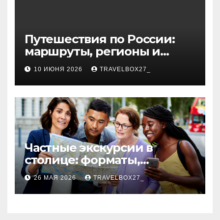
Путешествия по России:
маршруты, регионы и
особенности поездок
10 ИЮНЯ 2026
TRAVELBOX27_
Частные экскурсии в
столице: форматы,
маршруты и особенности
26 МАЯ 2026
TRAVELBOX27_
организации