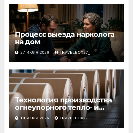
Процесс выезда нарколога
на дом
27 ИЮЛЯ 2026
TRAVELBOX27_
Технология производства
огнеупорного тепло- и
звукоизоляционного
10 ИЮЛЯ 2026
TRAVELBOX27_
картона из
муллитокремнеземистого