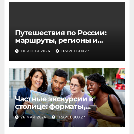
волокна
Путешествия по России:
маршруты, регионы и
особенности поездок
10 ИЮНЯ 2026
TRAVELBOX27_
Частные экскурсии в
столице: форматы,
маршруты и особенности
26 МАЯ 2026
TRAVELBOX27_
организации