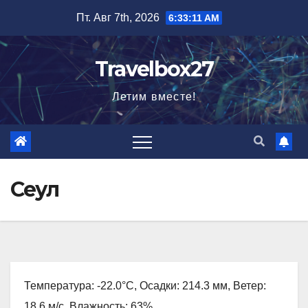
Перейти
Пт. Авг 7th, 2026
6:33:12 AM
к
содержимому
Travelbox27
Летим вместе!
Сеул
Температура: -22.0°C, Осадки: 214.3 мм, Ветер:
18.6 м/с, Влажность: 63%