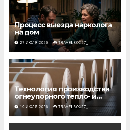
Процесс выезда нарколога
на дом
27 ИЮЛЯ 2026
TRAVELBOX27_
Технология производства
огнеупорного тепло- и
звукоизоляционного
10 ИЮЛЯ 2026
TRAVELBOX27_
картона из
муллитокремнеземистого
волокна