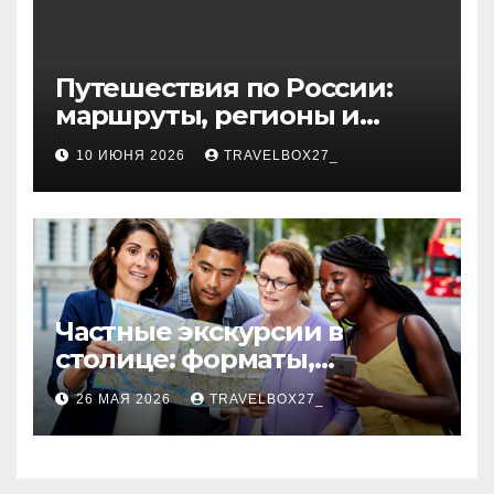
Путешествия по России:
маршруты, регионы и
особенности поездок
10 ИЮНЯ 2026
TRAVELBOX27_
Частные экскурсии в
столице: форматы,
маршруты и особенности
26 МАЯ 2026
TRAVELBOX27_
организации